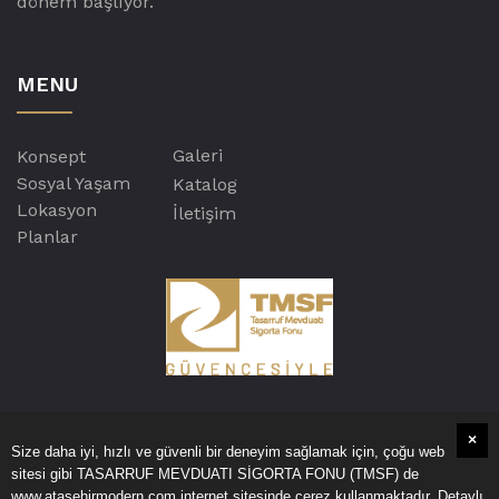
dönem başlıyor.
MENU
Galeri
Konsept
Sosyal Yaşam
Katalog
Lokasyon
İletişim
Planlar
×
Size daha iyi, hızlı ve güvenli bir deneyim sağlamak için, çoğu web
sitesi gibi TASARRUF MEVDUATI SİGORTA FONU (TMSF) de
KVKK
Aydınlatma Metni
Çerez Politikası
www.atasehirmodern.com internet sitesinde çerez kullanmaktadır. Detaylı